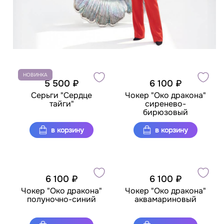
НОВИНКА
5 500 ₽
6 100 ₽
Серьги "Сердце
Чокер "Око дракона"
тайги"
сиренево-
бирюзовый
в корзину
в корзину
6 100 ₽
6 100 ₽
Чокер "Око дракона"
Чокер "Око дракона"
полуночно-синий
аквамариновый