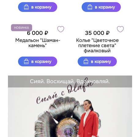
в корзину
в корзину
НОВИНКА
6 000 ₽
35 000 ₽
Медальон "Шаман-
Колье "Цветочное
камень"
плетение света"
фиалковый
в корзину
в корзину
Сияй. Восхищай. Вдохновляй.