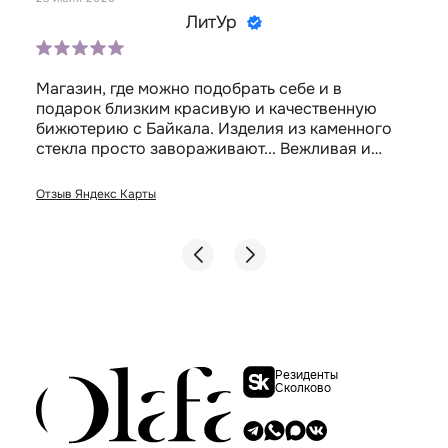
ЛитУр
Магазин, где можно подобрать себе и в
подарок близким красивую и качественную
бижютерию с Байкала. Изделия из каменного
стекла просто завораживают... Вежливая и
деликатная продавец помогла подобрать
украшения без лишнего напора и без
Отзыв Яндекс Карты
снобизма. Атмосфера в магазине-салоне
располагающая.
Резиденты
Сколково