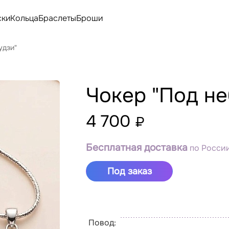
ски
Кольца
Браслеты
Броши
удзи"
Чокер "Под н
4 700
₽
Бесплатная доставка
по России
Под заказ
Повод: