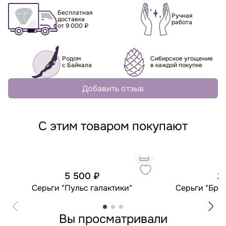
Бесплатная
Ручная
доставка
работа
от 9 000 ₽
Родом
Сибирское угощение
с Байкала
в каждой покупке
Добавить отзыв
С этим товаром покупают
5 500 ₽
2
Серьги "Пульс галактики"
Серьги "Бри
Вы просматривали