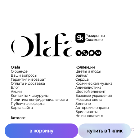
Резиденты
Сколково
Olafa
Коллекции
О бренде
Цветы и ягоды
Ваши вопросы
Байкал
Гарантия и возврат
Сердца
Оплата и доставка
Космическая музыка
Блог
Анималистика
Акции
Шестой элемент
Контакты + шоурумы
Базовые украшения
Политика конфиденциальности
Мозаика света
Публичная оферта
Земляне
Карта сайта
Авторские оправы
Бриллианты
Не виноватая я
Каталог
Новинки
Хиты
в корзину
купить в 1 клик
Серьги
Подвески
Кольца