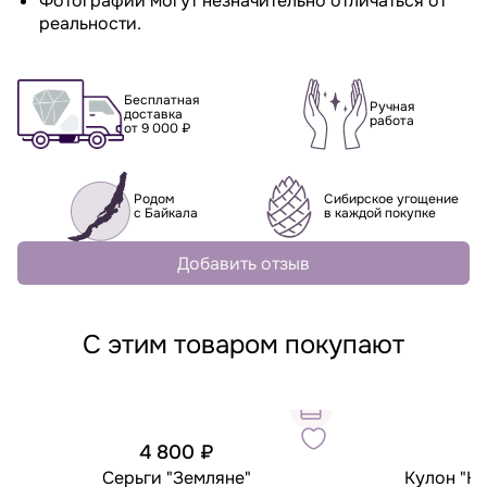
Фотографии могут незначительно отличаться от
реальности.
Бесплатная
Ручная
доставка
работа
от 9 000 ₽
Родом
Сибирское угощение
с Байкала
в каждой покупке
Добавить отзыв
С этим товаром покупают
4 800 ₽
5
Серьги "Земляне"
Кулон "К