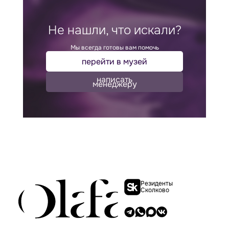
Не нашли, что искали?
Мы всегда готовы вам помочь
перейти в музей
написать
менеджеру
Резиденты
Сколково