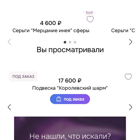
4 600 ₽
5
Серьги "Мерцание инея" сферы
Серьги "Сер
Вы просматривали
ПОД ЗАКАЗ
17 600 ₽
Подвеска "Королевский шарм"
под заказ
Не нашли, что искали?