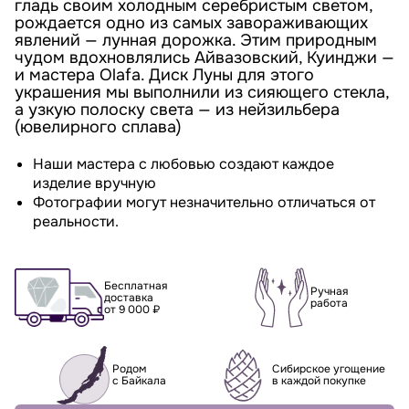
гладь своим холодным серебристым светом,
рождается одно из самых завораживающих
явлений — лунная дорожка. Этим природным
чудом вдохновлялись Айвазовский, Куинджи —
и мастера Olafa. Диск Луны для этого
украшения мы выполнили из сияющего стекла,
а узкую полоску света — из нейзильбера
(ювелирного сплава)
Наши мастера с любовью создают каждое
изделие вручную
Фотографии могут незначительно отличаться от
реальности.
Бесплатная
Ручная
доставка
работа
от 9 000 ₽
Родом
Сибирское угощение
с Байкала
в каждой покупке