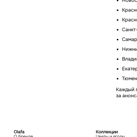
Новос
Красн
Красн
Санкт
Самар
Нижни
Влади
Екате
Тюмен
Каждый 
за анонс
Olafa
Коллекции
О бренде
Цветы и ягоды