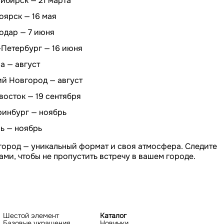
ибирск — 21 марта
оярск — 16 мая
одар — 7 июня
-Петербург — 16 июня
а — август
й Новгород — август
восток — 19 сентября
ринбург — ноябрь
ь — ноябрь
город — уникальный формат и своя атмосфера. Следите
ами, чтобы не пропустить встречу в вашем городе.
Шестой элемент
Каталог
Базовые украшения
Новинки