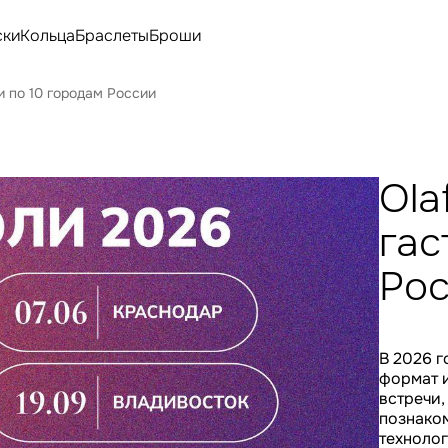
ски
Кольца
Браслеты
Броши
и по 10 городам России
Ola
гас
Ро
В 2026 
формат и
встречи,
познако
технолог