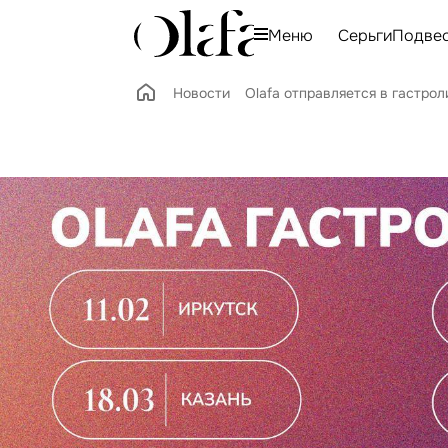
Меню
Серьги
Подве
Новости
Olafa отправляется в гастрол