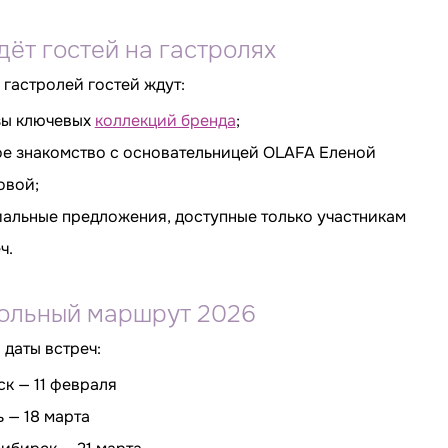
дёт гостей на гастролях
 гастролей гостей ждут:
зы ключевых
коллекций бренда
;
ое знакомство с основательницей OLAFA Еленой
овой;
альные предложения, доступные только участникам
ч.
ольный маршрут 2026
 даты встреч:
ск — 11 февраля
ь — 18 марта