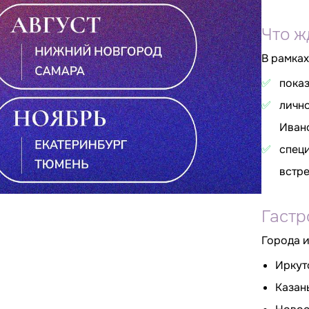
Что ж
В рамках
✅
пока
✅
личн
Иван
✅
специ
встре
Гастр
Города и
Иркут
Казан