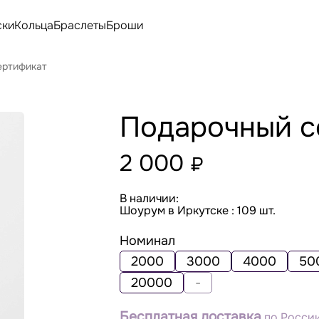
ски
Кольца
Браслеты
Броши
ертификат
Подарочный с
2 000
₽
В наличии:
Шоурум в Иркутске : 109 шт.
Номинал
2000
3000
4000
50
20000
-
Бесплатная доставка
по России