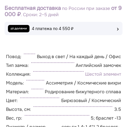
Бесплатная доставка
от 9
по России при заказе
000 ₽
. Сроки: 2–5 дней
›
4 платежа по
4 550 ₽
Повод:
Выход в свет / На каждый день / Офис
Тип замка:
Английский замочек
Коллекция:
Шестой элемент
Модель:
Ассиметрия / Космические вихри
Материал:
Родирование бижутерного сплава
Цвет:
Бирюзовый / Космический
Высота, см:
3.5
Вес, гр:
5; браслет -13
Диаметр / размер
серьги 1.4; 1.4*1.2 браслет-