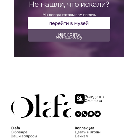
Не нашли, что искали?
Мы всегда готовы вам помочь
перейти в музей
написать
менеджеру
Резиденты
Сколково
Olafa
Коллекции
О бренде
Цветы и ягоды
Ваши вопросы
Байкал