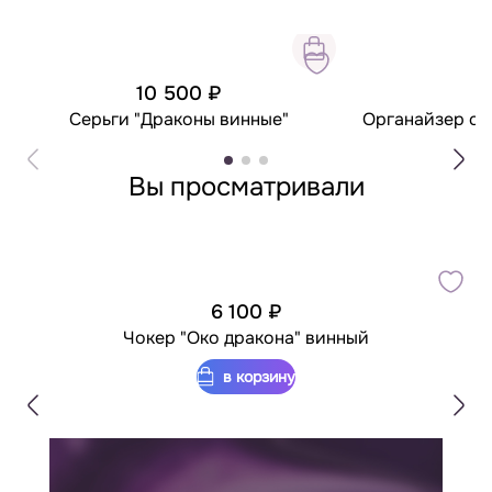
10 500 ₽
3
Серьги "Драконы винные"
Органайзер с 
Вы просматривали
6 100 ₽
Чокер "Око дракона" винный
в корзину