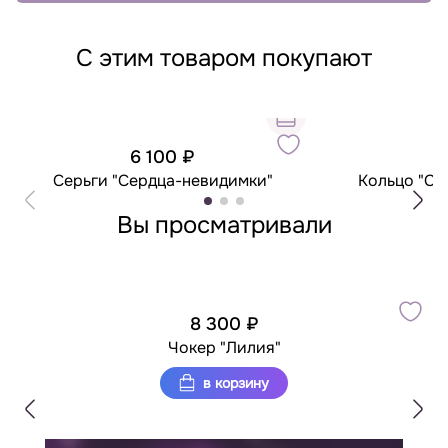
С этим товаром покупают
6 100 ₽
4
Серьги "Сердца-невидимки"
Кольцо "Се
Вы просматривали
8 300 ₽
Чокер "Лилия"
в корзину