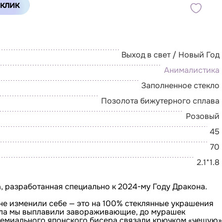
купить в 1 клик
Выход в свет / Новый Год
Анималистика
Заполненное стекло
Позолота бижутерного сплава
Розовый
45
70
2.1*1.8
, разработанная специально к 2024-му Году Дракона.
не изменили себе — это на 100% стеклянные украшения
кла мы выплавили завораживающие, до мурашек
премиального японского бисера связали крючком «чешую»