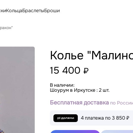
ски
Кольца
Браслеты
Броши
ракон"
Колье "Малин
15 400
₽
В наличии:
Шоурум в Иркутске : 2 шт.
Бесплатная доставка
по России
4 платежа по
3 850 ₽