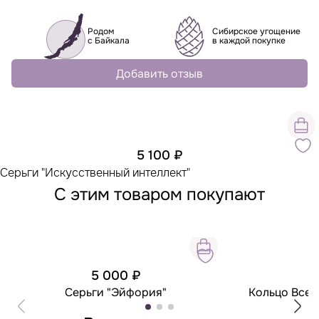
Родом
Сибирское угощение
с Байкала
в каждой покупке
Добавить отзыв
5 100 ₽
Серьги "Искусственный интеллект"
С этим товаром покупают
5 000 ₽
7
Серьги "Эйфория"
Кольцо Всев