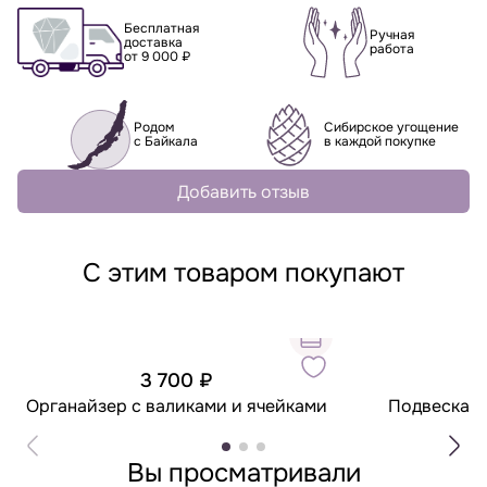
Бесплатная
Ручная
доставка
работа
от 9 000 ₽
Родом
Сибирское угощение
с Байкала
в каждой покупке
Добавить отзыв
С этим товаром покупают
3 700 ₽
1
Органайзер с валиками и ячейками
Подвеска "
Б
Вы просматривали