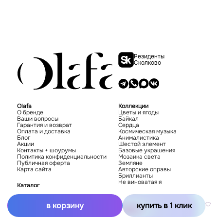
Резиденты
Сколково
Olafa
Коллекции
О бренде
Цветы и ягоды
Ваши вопросы
Байкал
Гарантия и возврат
Сердца
Оплата и доставка
Космическая музыка
Блог
Анималистика
Акции
Шестой элемент
Контакты + шоурумы
Базовые украшения
Политика конфиденциальности
Мозаика света
Публичная оферта
Земляне
Карта сайта
Авторские оправы
Бриллианты
Не виноватая я
Каталог
Новинки
Хиты
в корзину
купить в 1 клик
Серьги
Подвески
Кольца