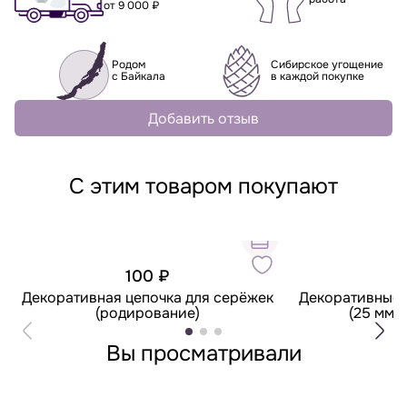
от 9 000 ₽
Родом
Сибирское угощение
с Байкала
в каждой покупке
Добавить отзыв
С этим товаром покупают
100 ₽
Декоративная цепочка для серёжек
Декоративные 
(родирование)
(25 мм,
Вы просматривали