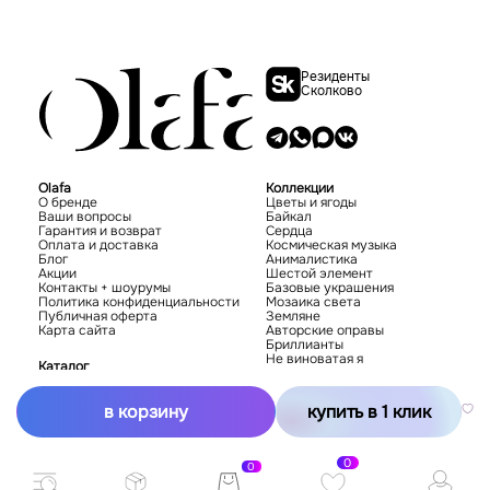
Резиденты
Сколково
Olafa
Коллекции
О бренде
Цветы и ягоды
Ваши вопросы
Байкал
Гарантия и возврат
Сердца
Оплата и доставка
Космическая музыка
Блог
Анималистика
Акции
Шестой элемент
Контакты + шоурумы
Базовые украшения
Политика конфиденциальности
Мозаика света
Публичная оферта
Земляне
Карта сайта
Авторские оправы
Бриллианты
Не виноватая я
Каталог
Новинки
Хиты
в корзину
купить в 1 клик
Серьги
Подвески
Кольца
Браслеты
0
Броши
0
Распродажа