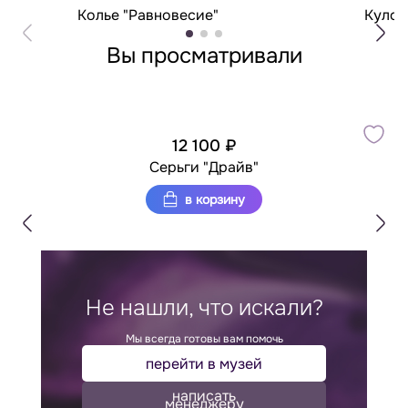
Колье "Равновесие"
Кулон
Вы просматривали
12 100 ₽
Серьги "Драйв"
в корзину
Не нашли, что искали?
Мы всегда готовы вам помочь
перейти в музей
написать
менеджеру