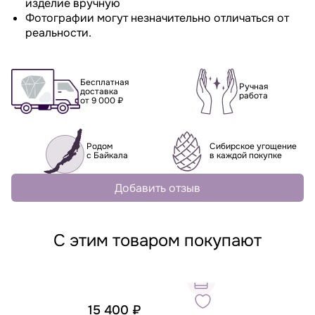
изделие вручную
Фотографии могут незначительно отличаться от
реальности.
Бесплатная
Ручная
доставка
работа
от 9 000 ₽
Родом
Сибирское угощение
с Байкала
в каждой покупке
Добавить отзыв
С этим товаром покупают
15 400 ₽
7