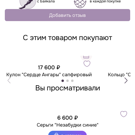
с Байкала
в каждой покупке
Добавить отзыв
С этим товаром покупают
17 600 ₽
4
Кулон "Сердце Ангары" сапфировый
Кольцо "Се
Вы просматривали
6 600 ₽
Серьги "Незабудки синие"