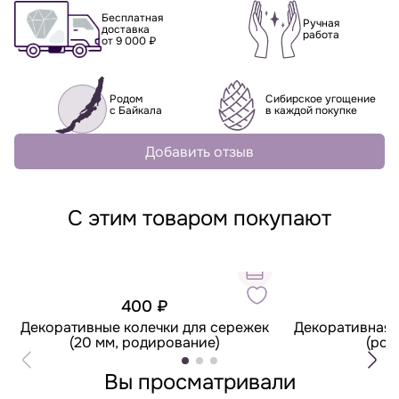
Бесплатная
Ручная
доставка
работа
от 9 000 ₽
Родом
Сибирское угощение
с Байкала
в каждой покупке
Добавить отзыв
С этим товаром покупают
400 ₽
Декоративные колечки для сережек
Декоративная 
(20 мм, родирование)
(род
Вы просматривали