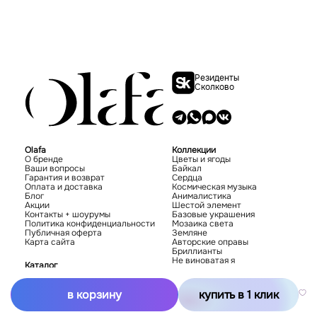
Резиденты
Сколково
Olafa
Коллекции
О бренде
Цветы и ягоды
Ваши вопросы
Байкал
Гарантия и возврат
Сердца
Оплата и доставка
Космическая музыка
Блог
Анималистика
Акции
Шестой элемент
Контакты + шоурумы
Базовые украшения
Политика конфиденциальности
Мозаика света
Публичная оферта
Земляне
Карта сайта
Авторские оправы
Бриллианты
Не виноватая я
Каталог
Новинки
Хиты
в корзину
купить в 1 клик
Серьги
Подвески
Кольца