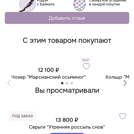
Родом
Сибирское угощение
с Байкала
в каждой покупке
Добавить отзыв
С этим товаром покупают
12 100 ₽
7
Чокер "Марсианский осьминог"
Кольцо "Ме
Вы просматривали
ПОД ЗАКАЗ
13 800 ₽
Серьги "Утренняя россыпь снов"