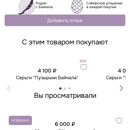
Родом
Сибирское угощение
с Байкала
в каждой покупке
Добавить отзыв
С этим товаром покупают
4 100 ₽
4 00
Серьги "Пузырьки Байкала"
Серьги "У
Вы просматривали
НОВИНКА
6 000 ₽